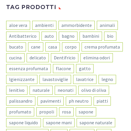
TAG PRODOTTI
aloe vera
ambienti
ammorbidente
animali
Antibatterico
auto
bagno
bambini
bio
bucato
cane
casa
corpo
crema profumata
cucina
delicato
Dentifricio
elimina odori
essenza profumata
flacone
gatto
Igienizzante
lavastoviglie
lavatrice
legno
lenitivo
naturale
neonati
olivo di oliva
palissandro
pavimenti
ph neutro
piatti
profumato
propoli
rosa
sapone
sapone liquido
sapone mani
sapone naturale