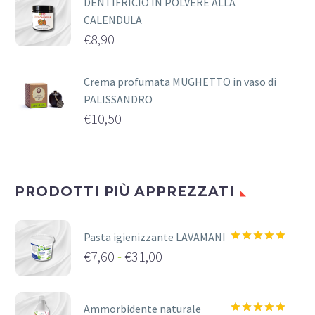
DENTIFRICIO IN POLVERE ALLA
CALENDULA
€
8,90
Crema profumata MUGHETTO in vaso di
PALISSANDRO
€
10,50
PRODOTTI PIÙ APPREZZATI
Pasta igienizzante LAVAMANI
Valutato
€
7,60
-
€
31,00
5.00
su 5
Fascia
di
Ammorbidente naturale