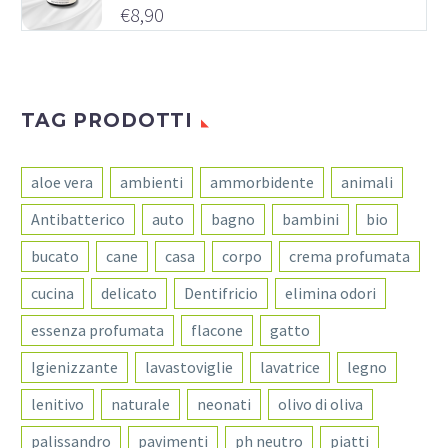
€
8,90
TAG PRODOTTI
aloe vera
ambienti
ammorbidente
animali
Antibatterico
auto
bagno
bambini
bio
bucato
cane
casa
corpo
crema profumata
cucina
delicato
Dentifricio
elimina odori
essenza profumata
flacone
gatto
Igienizzante
lavastoviglie
lavatrice
legno
lenitivo
naturale
neonati
olivo di oliva
palissandro
pavimenti
ph neutro
piatti